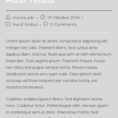
Huruf Timbul
Post
Post
morisa adv
19 Oktober 2016
author:
published:
Post
Post
huruf timbul
0 Comments
category:
comments:
Lorem ipsum dolor sit amet, consectetur adipiscing elit.
Integer nec odio. Praesent libero. Sed cursus ante
dapibus diam. Sed nisi. Nulla quis sem at nibh elementum
imperdiet. Duis sagittis ipsum. Praesent mauris. Fusce
nec tellus sed augue semper porta. Mauris massa.
Vestibulum lacinia arcu eget nulla. Class aptent taciti
sociosqu ad litora torquent per conubia nostra, per
inceptos himenaeos.
Curabitur sodales ligula in libero. Sed dignissim lacinia
nunc. Curabitur tortor. Pellentesque nibh. Aenean quam.
In scelerisque sem at dolor. Maecenas mattis. Sed