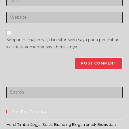
or
your
username
email
Enter
to
address
your
comment
to
website
comment
URL
Simpan nama, email, dan situs web saya pada peramban
(optional)
ini untuk komentar saya berikutnya.
Pos-Pos Terbaru
Huruf Timbul Jogja: Solusi Branding Elegan untuk Bisnis dan