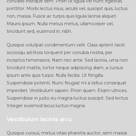
convallis tristique sem. Proin ut ligula vel nunc egestas
porttitor. Morbi lectus risus, iaculis vel, suscipit quis, luctus
non, massa. Fusce ac turpis quis ligula lacinia aliquet.
Mauris ipsum. Nulla metus metus, ullamcorper vel,
tincidunt sed, euismod in, nibh.
Quisque volutpat condimentum velit. Class aptent taciti
sociosqu ad litora torquent per conubia nostra, per
inceptos himenaeos. Nam nec ante. Sed lacinia, urna non
tincidunt mattis, tortor neque adipiscing diam, a cursus
ipsum ante quis turpis. Nulla facilisi. Ut fringilla.
Suspendisse potenti. Nunc feugiat mi a tellus consequat
imperdiet. Vestibulum sapien. Proin quam. Etiam ultrices.
Suspendisse in justo eu magna luctus suscipit. Sed lectus.
Integer euismod lacus luctus magna.
Vestibulum lacinia arcu
Quisque cursus, metus vitae pharetra auctor, sem massa