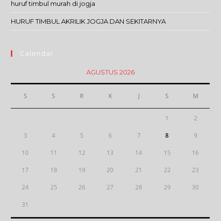
huruf timbul murah di jogja
HURUF TIMBUL AKRILIK JOGJA DAN SEKITARNYA
Calendar
AGUSTUS 2026
S
S
R
K
J
S
M
1
2
3
4
5
6
7
8
9
10
11
12
13
14
15
16
17
18
19
20
21
22
23
24
25
26
27
28
29
30
31