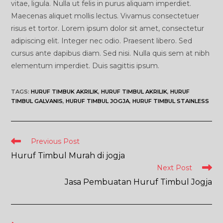
vitae, ligula. Nulla ut felis in purus aliquam imperdiet.
Maecenas aliquet mollis lectus. Vivamus consectetuer
risus et tortor. Lorem ipsum dolor sit amet, consectetur
adipiscing elit. Integer nec odio. Praesent libero. Sed
cursus ante dapibus diam. Sed nisi. Nulla quis sem at nibh
elementum imperdiet. Duis sagittis ipsum.
TAGS
:
HURUF TIMBUK AKRILIK
,
HURUF TIMBUL AKRILIK
,
HURUF
TIMBUL GALVANIS
,
HURUF TIMBUL JOGJA
,
HURUF TIMBUL STAINLESS
Read
Previous Post
more
Huruf Timbul Murah di jogja
articles
Next Post
Jasa Pembuatan Huruf Timbul Jogja