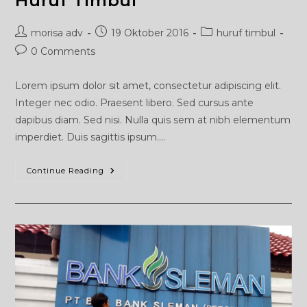
Huruf Timbul
Post
Post
Post
morisa adv
19 Oktober 2016
huruf timbul
author:
published:
category:
Post
0 Comments
comments:
Lorem ipsum dolor sit amet, consectetur adipiscing elit.
Integer nec odio. Praesent libero. Sed cursus ante
dapibus diam. Sed nisi. Nulla quis sem at nibh elementum
imperdiet. Duis sagittis ipsum.…
Huruf
Continue Reading
Timbul