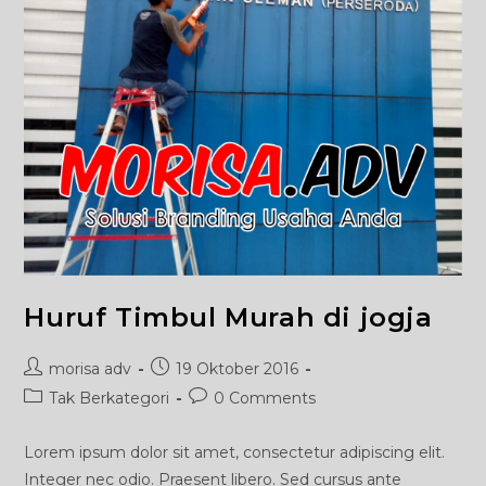
Huruf Timbul Murah di jogja
Post
Post
morisa adv
19 Oktober 2016
author:
published:
Post
Post
Tak Berkategori
0 Comments
category:
comments:
Lorem ipsum dolor sit amet, consectetur adipiscing elit.
Integer nec odio. Praesent libero. Sed cursus ante