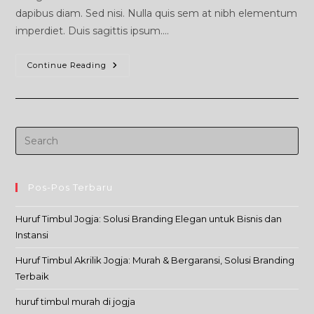
dapibus diam. Sed nisi. Nulla quis sem at nibh elementum
imperdiet. Duis sagittis ipsum.…
Huruf
Continue Reading
Timbul
Murah
Di
Jogja
Pos-Pos Terbaru
Huruf Timbul Jogja: Solusi Branding Elegan untuk Bisnis dan
Instansi
Huruf Timbul Akrilik Jogja: Murah & Bergaransi, Solusi Branding
Terbaik
huruf timbul murah di jogja