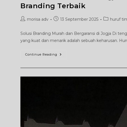
Branding Terbaik
Post
Post
Post
morisa adv
13 September 2025
huruf ti
author:
published:
category:
Solusi Branding Murah dan Bergaransi di Jogja Di tenga
yang kuat dan menarik adalah sebuah keharusan. Huruf
Huruf
Continue Reading
Timbul
Akrilik
Jogja:
Murah
&
Bergaransi,
Solusi
Branding
Terbaik