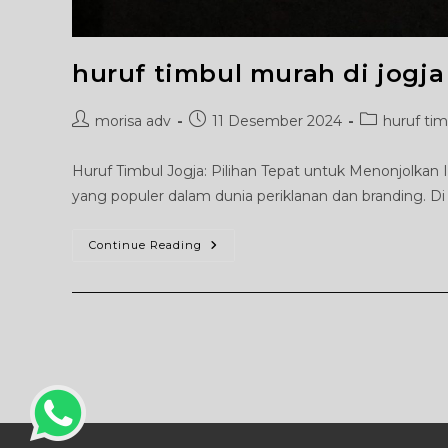
huruf timbul murah di jogja
Post
Post
Post
morisa adv
11 Desember 2024
huruf tim
author:
published:
category:
Huruf Timbul Jogja: Pilihan Tepat untuk Menonjolkan I
yang populer dalam dunia periklanan dan branding. D
Huruf
Continue Reading
Timbul
Murah
Di
Jogja