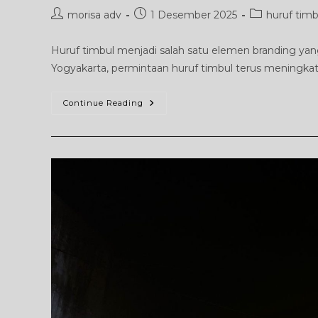
Post
Post
Post
morisa adv
1 Desember 2025
huruf timb
author:
published:
category:
Huruf timbul menjadi salah satu elemen branding yang p
Yogyakarta, permintaan huruf timbul terus meningkat,
Huruf
Continue Reading
Timbul
Jogja:
Solusi
Branding
Elegan
Untuk
Bisnis
Dan
Instansi