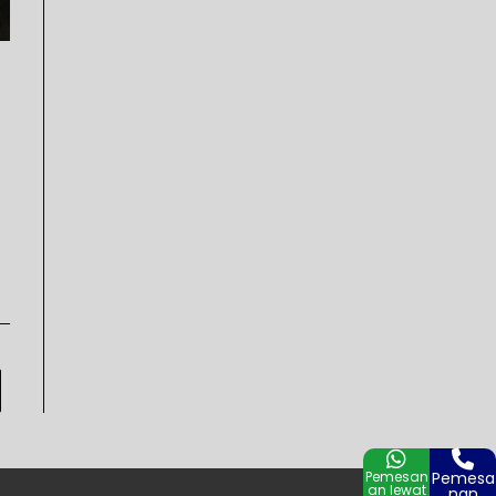
to the next page
Pemesan
Pemesa
an lewat
nan