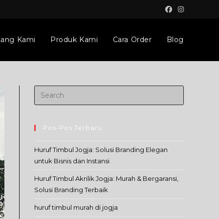
tang Kami
Produk Kami
Cara Order
Blog
Pos-Pos Terbaru
Huruf Timbul Jogja: Solusi Branding Elegan
untuk Bisnis dan Instansi
Huruf Timbul Akrilik Jogja: Murah & Bergaransi,
Solusi Branding Terbaik
huruf timbul murah di jogja