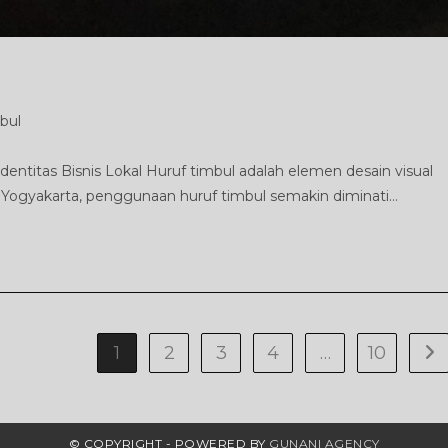
bul
dentitas Bisnis Lokal Huruf timbul adalah elemen desain visual
i Yogyakarta, penggunaan huruf timbul semakin diminati…
1
2
3
4
…
10
Go 
© COPYRIGHT - POWERED BY
GUNANI AGENCY