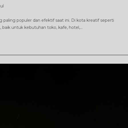
ul
aling populer dan efektif saat ini. Di kota kreatif seperti
 baik untuk kebutuhan toko, kafe, hotel,…