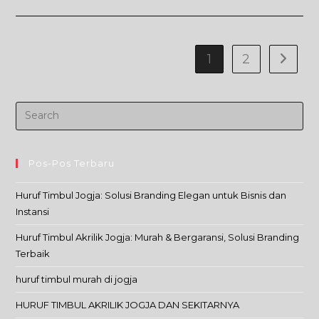
Pemasangan
Neon
Flex
Kodim
Banjarnegara
1
2
Go to t
Pos-Pos Terbaru
Huruf Timbul Jogja: Solusi Branding Elegan untuk Bisnis dan
Instansi
Huruf Timbul Akrilik Jogja: Murah & Bergaransi, Solusi Branding
Terbaik
huruf timbul murah di jogja
HURUF TIMBUL AKRILIK JOGJA DAN SEKITARNYA