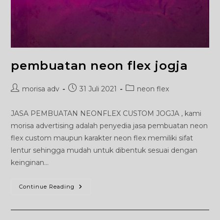
pembuatan neon flex jogja
Post
Post
Post
morisa adv
31 Juli 2021
neon flex
author:
published:
category:
JASA PEMBUATAN NEONFLEX CUSTOM JOGJA , kami
morisa advertising adalah penyedia jasa pembuatan neon
flex custom maupun karakter neon flex memiliki sifat
lentur sehingga mudah untuk dibentuk sesuai dengan
keinginan…
Pembuatan
Continue Reading
Neon
Flex
Jogja