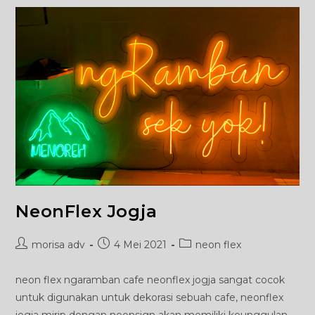
NeonFlex Jogja
Post
Post
Post
morisa adv
4 Mei 2021
neon flex
author:
published:
category:
neon flex ngaramban cafe neonflex jogja sangat cocok
untuk digunakan untuk dekorasi sebuah cafe, neonflex
jogja mirip dengan neonsign akan memiliki keunggulan