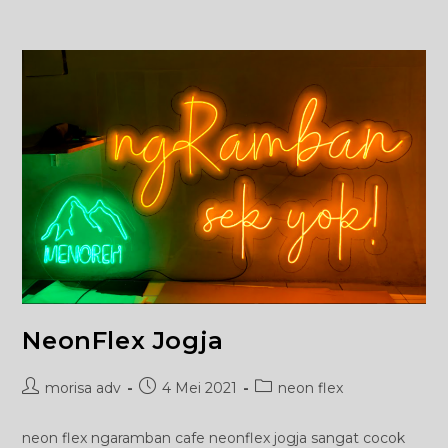
NeonFlex Jogja
Post
Post
Post
morisa adv
4 Mei 2021
neon flex
author:
published:
category:
neon flex ngaramban cafe neonflex jogja sangat cocok