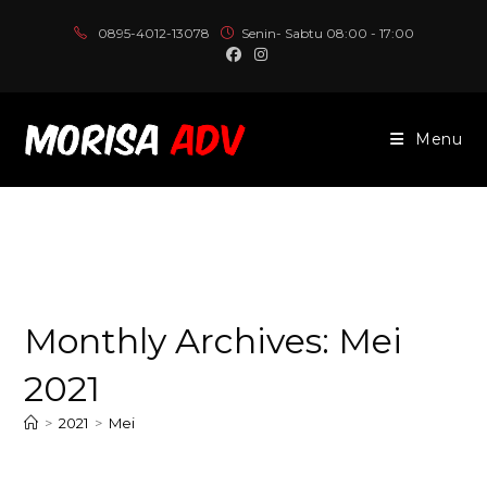
Skip
0895-4012-13078
Senin- Sabtu 08:00 - 17:00
to
content
Menu
Monthly Archives: Mei
2021
>
2021
>
Mei