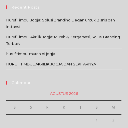
Recent Posts
Huruf Timbul Jogja: Solusi Branding Elegan untuk Bisnis dan
Instansi
Huruf Timbul Akrilik Jogja: Murah & Bergaransi, Solusi Branding
Terbaik
huruf timbul murah di jogja
HURUF TIMBUL AKRILIK JOGJA DAN SEKITARNYA
Calendar
AGUSTUS 2026
S
S
R
K
J
S
M
1
2