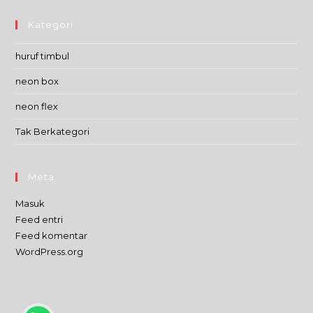
Kategori
huruf timbul
neon box
neon flex
Tak Berkategori
Meta
Masuk
Feed entri
Feed komentar
WordPress.org