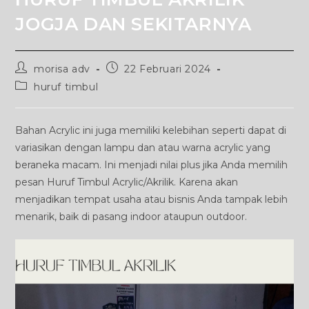
JOGJA DAN SEKITARNYA
Post
Post
morisa adv
22 Februari 2024
author:
published:
Post
huruf timbul
category:
Bahan Acrylic ini juga memiliki kelebihan seperti dapat di
variasikan dengan lampu dan atau warna acrylic yang
beraneka macam. Ini menjadi nilai plus jika Anda memilih
pesan Huruf Timbul Acrylic/Akrilik. Karena akan
menjadikan tempat usaha atau bisnis Anda tampak lebih
menarik, baik di pasang indoor ataupun outdoor.