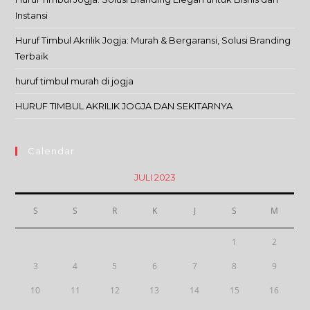
Instansi
Huruf Timbul Akrilik Jogja: Murah & Bergaransi, Solusi Branding
Terbaik
huruf timbul murah di jogja
HURUF TIMBUL AKRILIK JOGJA DAN SEKITARNYA
Calendar
JULI 2023
S
S
R
K
J
S
M
1
2
3
4
5
6
7
8
9
10
11
12
13
14
15
16