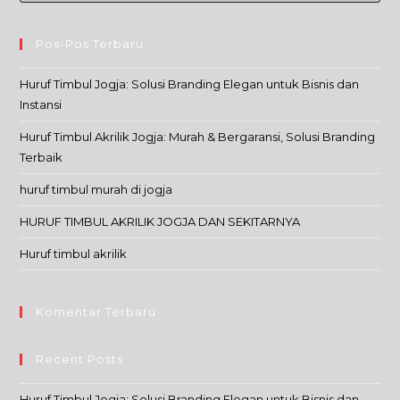
Pos-Pos Terbaru
Huruf Timbul Jogja: Solusi Branding Elegan untuk Bisnis dan
Instansi
Huruf Timbul Akrilik Jogja: Murah & Bergaransi, Solusi Branding
Terbaik
huruf timbul murah di jogja
HURUF TIMBUL AKRILIK JOGJA DAN SEKITARNYA
Huruf timbul akrilik
Komentar Terbaru
Recent Posts
Huruf Timbul Jogja: Solusi Branding Elegan untuk Bisnis dan