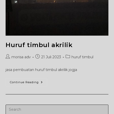
Huruf timbul akrilik
Post
Post
Post
morisa adv
21 Juli 2023
huruf timbul
author:
published:
category:
jasa pembuatan huruf timbul akrilik jogja
Huruf
Continue Reading
Timbul
Akrilik