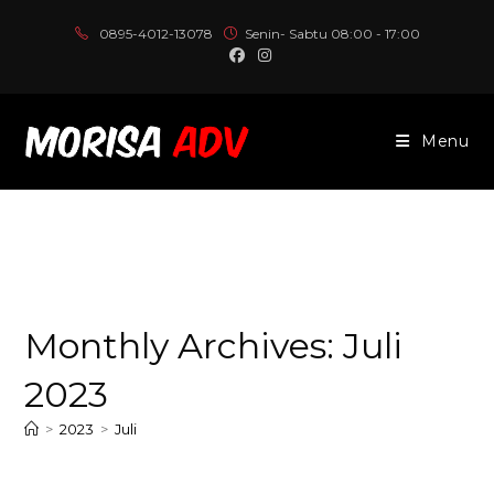
Skip
0895-4012-13078
Senin- Sabtu 08:00 - 17:00
to
content
Menu
Monthly Archives: Juli
2023
>
2023
>
Juli