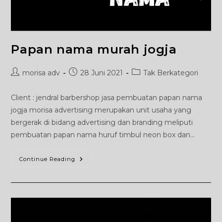
Papan nama murah jogja
Post
Post
Post
morisa adv
28 Juni 2021
Tak Berkategori
author:
published:
category:
Client : jendral barbershop jasa pembuatan papan nama
jogja morisa advertising merupakan unit usaha yang
bergerak di bidang advertising dan branding meliputi
pembuatan papan nama huruf timbul neon box dan…
Papan
Continue Reading
Nama
Murah
Jogja