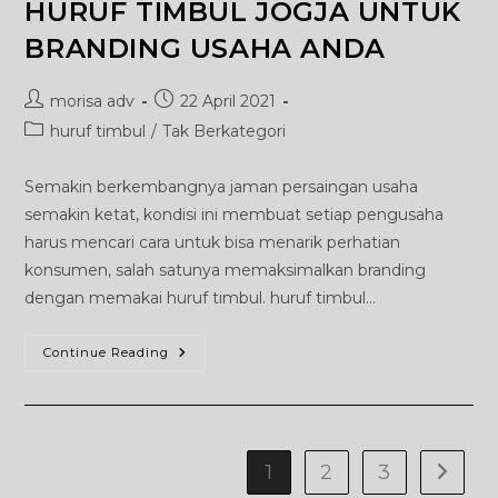
HURUF TIMBUL JOGJA UNTUK
BRANDING USAHA ANDA
Post
Post
morisa adv
22 April 2021
author:
published:
Post
huruf timbul
/
Tak Berkategori
category:
Semakin berkembangnya jaman persaingan usaha
semakin ketat, kondisi ini membuat setiap pengusaha
harus mencari cara untuk bisa menarik perhatian
konsumen, salah satunya memaksimalkan branding
dengan memakai huruf timbul. huruf timbul…
MANFAAT
Continue Reading
MEMAKAI
JASA
HURUF
TIMBUL
JOGJA
UNTUK
BRANDING
1
2
3
Go to t
USAHA
ANDA