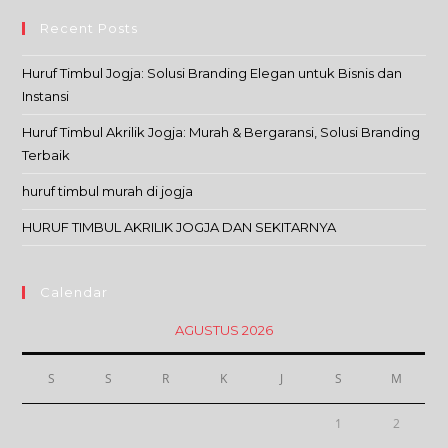
Recent Posts
Huruf Timbul Jogja: Solusi Branding Elegan untuk Bisnis dan
Instansi
Huruf Timbul Akrilik Jogja: Murah & Bergaransi, Solusi Branding
Terbaik
huruf timbul murah di jogja
HURUF TIMBUL AKRILIK JOGJA DAN SEKITARNYA
Calendar
AGUSTUS 2026
S
S
R
K
J
S
M
1
2