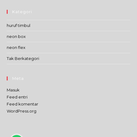
Kategori
huruf timbul
neon box
neon flex
Tak Berkategori
Meta
Masuk
Feed entri
Feed komentar
WordPress.org