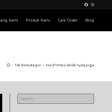
tang Kami
Produk Kami
Cara Order
Blog
>
Tak Berkategori
>
Huruf timbul akrilik nyala jogja