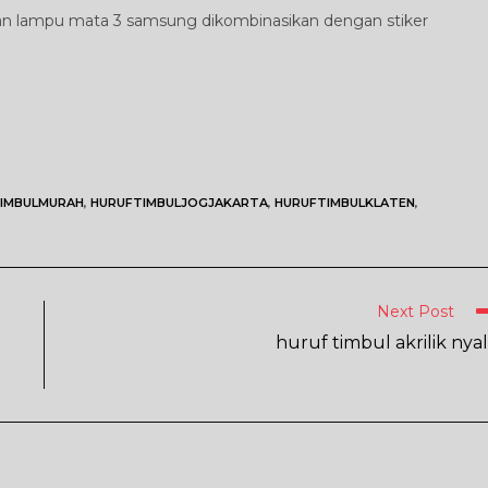
 dan lampu mata 3 samsung dikombinasikan dengan stiker
IMBULMURAH
,
HURUFTIMBULJOGJAKARTA
,
HURUFTIMBULKLATEN
,
Next Post
huruf timbul akrilik nya