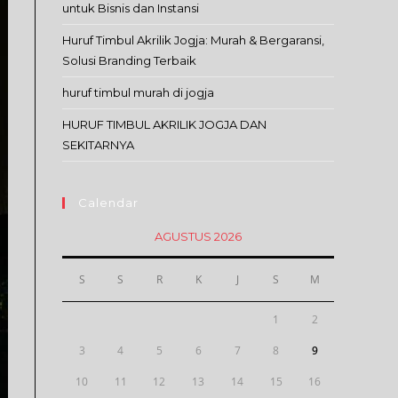
untuk Bisnis dan Instansi
Huruf Timbul Akrilik Jogja: Murah & Bergaransi,
Solusi Branding Terbaik
huruf timbul murah di jogja
HURUF TIMBUL AKRILIK JOGJA DAN
SEKITARNYA
Calendar
AGUSTUS 2026
S
S
R
K
J
S
M
1
2
3
4
5
6
7
8
9
10
11
12
13
14
15
16