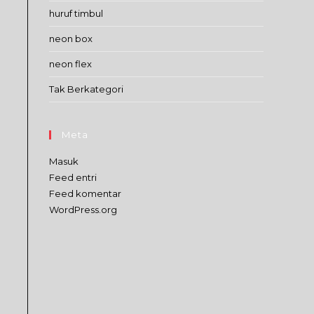
huruf timbul
neon box
neon flex
Tak Berkategori
Meta
Masuk
Feed entri
Feed komentar
WordPress.org