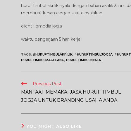
huruf timbul akrilik nyala dengan bahan akrilik 3mm
membuat kesan elegan saat dinyalakan
client : gmedia jogja
waktu pengerjaan 5 hari kerja
TAGS
:
#HURUFTIMBULAKRILIK
,
#HURUFTIMBULJOGJA
,
#HURUFT
HURUFTIMBULMAGELANG
,
HURUFTIMBULNYALA
Read
Previous Post
more
MANFAAT MEMAKAI JASA HURUF TIMBUL
articles
JOGJA UNTUK BRANDING USAHA ANDA
YOU MIGHT ALSO LIKE