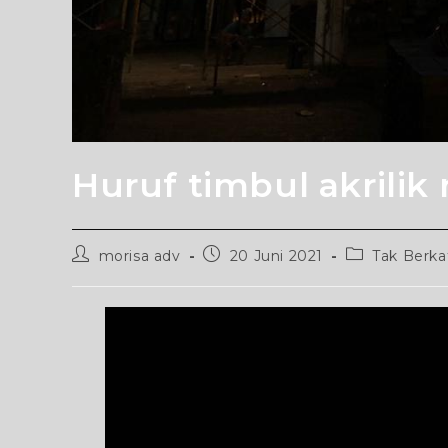
Huruf timbul akrilik 
Post
Post
Post
morisa adv
20 Juni 2021
Tak Berka
author:
published:
category: