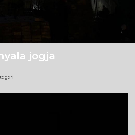
nyala jogja
tegori