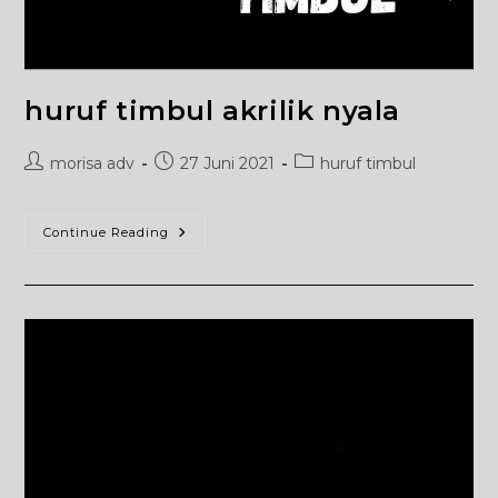
huruf timbul akrilik nyala
Post
Post
Post
morisa adv
27 Juni 2021
huruf timbul
author:
published:
category:
Huruf
Continue Reading
Timbul
Akrilik
Nyala