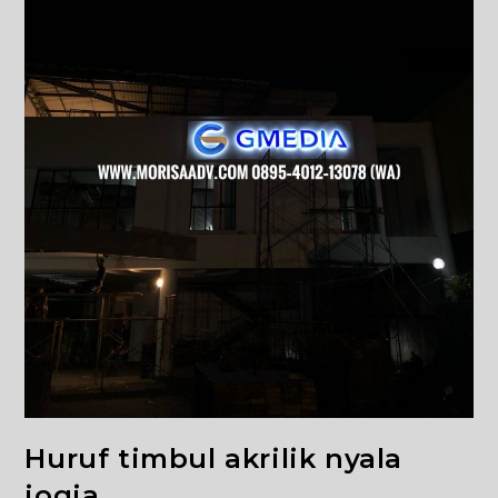
Huruf timbul akrilik nyala
jogja