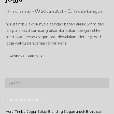
Post
Post
Post
morisa adv
20 Juni 2021
Tak Berkategori
author:
published:
category:
huruf timbul akrilik nyala dengan bahan akrilik 3mm dan
lampu mata 3 samsung dikombinasikan dengan stiker
membuat kesan elegan saat dinyalakan client : gmedia
jogja waktu pengerjaan 5 hari kerja
Huruf
Continue Reading
Timbul
Akrilik
Nyala
Jogja
Pos-Pos Terbaru
Huruf Timbul Jogja: Solusi Branding Elegan untuk Bisnis dan