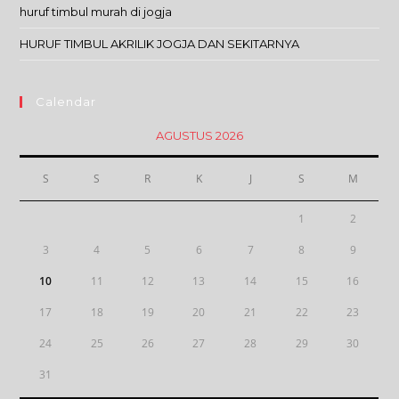
huruf timbul murah di jogja
HURUF TIMBUL AKRILIK JOGJA DAN SEKITARNYA
Calendar
AGUSTUS 2026
S
S
R
K
J
S
M
1
2
3
4
5
6
7
8
9
10
11
12
13
14
15
16
17
18
19
20
21
22
23
24
25
26
27
28
29
30
31