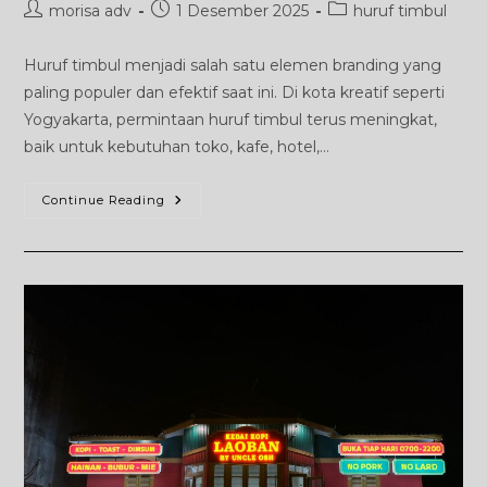
Post
Post
Post
morisa adv
1 Desember 2025
huruf timbul
author:
published:
category:
Huruf timbul menjadi salah satu elemen branding yang
paling populer dan efektif saat ini. Di kota kreatif seperti
Yogyakarta, permintaan huruf timbul terus meningkat,
baik untuk kebutuhan toko, kafe, hotel,…
Huruf
Continue Reading
Timbul
Jogja:
Solusi
Branding
Elegan
Untuk
Bisnis
Dan
Instansi