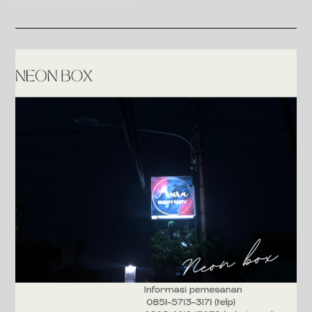
Timbul
Akrilik
Jogja:
Murah
&
Bergaransi,
Solusi
Branding
Terbaik