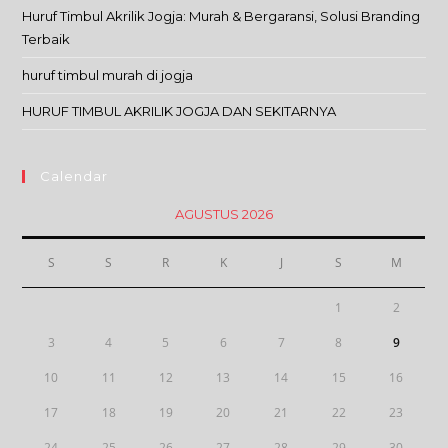
Huruf Timbul Akrilik Jogja: Murah & Bergaransi, Solusi Branding
Terbaik
huruf timbul murah di jogja
HURUF TIMBUL AKRILIK JOGJA DAN SEKITARNYA
Calendar
AGUSTUS 2026
S
S
R
K
J
S
M
1
2
3
4
5
6
7
8
9
10
11
12
13
14
15
16
17
18
19
20
21
22
23
24
25
26
27
28
29
30