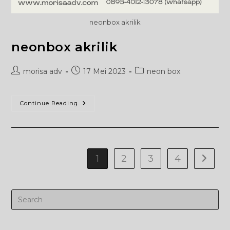
neonbox akrilik
neonbox akrilik
Post
Post
Post
morisa adv
17 Mei 2023
neon box
author:
published:
category:
Neonbox
Continue Reading
Akrilik
1
2
3
4
Go to t