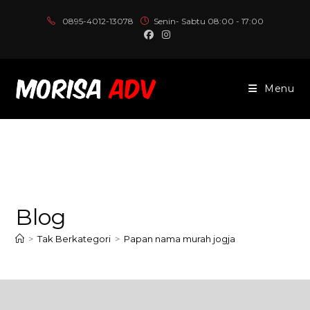
Skip
0895-4012-13078
Senin- Sabtu 08:00 - 17:00
to
content
Menu
Blog
>
Tak Berkategori
>
Papan nama murah jogja