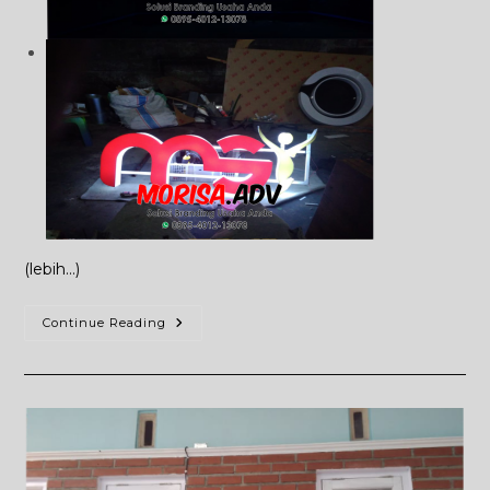
(lebih…)
Jasa
Continue Reading
Pembuatan
Huruf
Timbul
Jogja