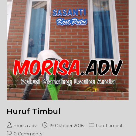
Huruf Timbul
Post
Post
Post
morisa adv
19 Oktober 2016
huruf timbul
author:
published:
category:
Post
0 Comments