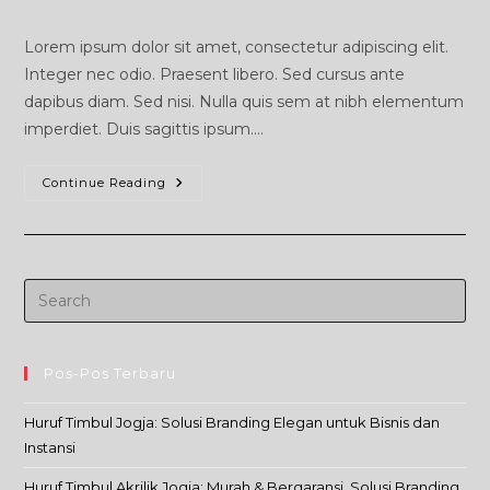
comments:
Lorem ipsum dolor sit amet, consectetur adipiscing elit.
Integer nec odio. Praesent libero. Sed cursus ante
dapibus diam. Sed nisi. Nulla quis sem at nibh elementum
imperdiet. Duis sagittis ipsum.…
Huruf
Continue Reading
Timbul
Pos-Pos Terbaru
Huruf Timbul Jogja: Solusi Branding Elegan untuk Bisnis dan
Instansi
Huruf Timbul Akrilik Jogja: Murah & Bergaransi, Solusi Branding