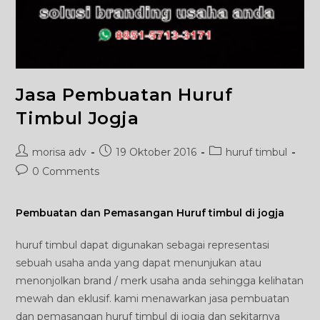
Jasa Pembuatan Huruf
Timbul Jogja
Post
Post
Post
morisa adv
19 Oktober 2016
huruf timbul
author:
published:
category:
Post
0 Comments
comments:
Pembuatan dan Pemasangan Huruf timbul di jogja
huruf timbul dapat digunakan sebagai representasi
sebuah usaha anda yang dapat menunjukan atau
menonjolkan brand / merk usaha anda sehingga kelihatan
mewah dan eklusif. kami menawarkan jasa pembuatan
dan pemasangan huruf timbul di jogja dan sekitarnya