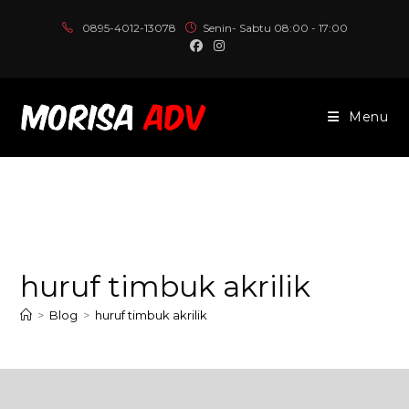
Skip
0895-4012-13078
Senin- Sabtu 08:00 - 17:00
to
content
Menu
huruf timbuk akrilik
>
Blog
>
huruf timbuk akrilik