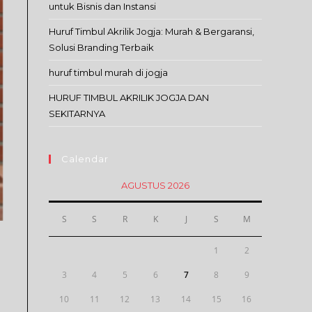
untuk Bisnis dan Instansi
Huruf Timbul Akrilik Jogja: Murah & Bergaransi,
Solusi Branding Terbaik
huruf timbul murah di jogja
HURUF TIMBUL AKRILIK JOGJA DAN
SEKITARNYA
Calendar
AGUSTUS 2026
S
S
R
K
J
S
M
1
2
3
4
5
6
7
8
9
10
11
12
13
14
15
16