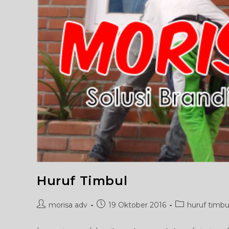
Huruf Timbul
Post
Post
Post
morisa adv
19 Oktober 2016
huruf timbu
author:
published:
category: