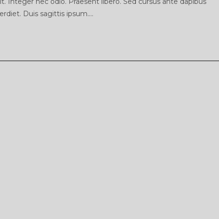
t. Integer nec odio. Praesent libero. Sed cursus ante dapibus
rdiet. Duis sagittis ipsum.…