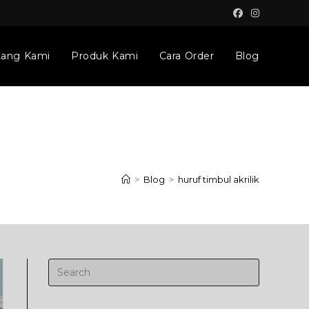
tang Kami
Produk Kami
Cara Order
Blog
>
Blog
>
huruf timbul akrilik