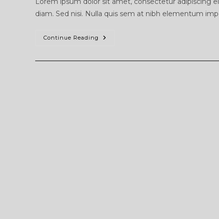
Lorem ipsum dolor sit amet, consectetur adipiscing eli
diam. Sed nisi. Nulla quis sem at nibh elementum impe
Huruf
Continue Reading
Timbul