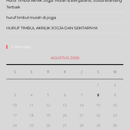
Huruf Timbul Akrilik Jogja: Murah & Bergaransi, Solusi Branding
Terbaik
huruf timbul murah di jogja
HURUF TIMBUL AKRILIK JOGJA DAN SEKITARNYA
Calendar
AGUSTUS 2026
S
S
R
K
J
S
M
1
2
3
4
5
6
7
8
9
10
11
12
13
14
15
16
17
18
19
20
21
22
23
24
25
26
27
28
29
30