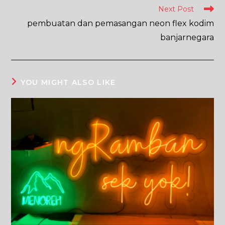
Read
Next Post
more
pembuatan dan pemasangan neon flex kodim
articles
banjarnegara
YOU MIGHT ALSO LIKE