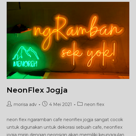
NeonFlex Jogja
Post
Post
Post
morisa adv
4 Mei 2021
neon flex
author:
published:
category:
neon flex ngaramban cafe neonflex jogja sangat cocok
untuk digunakan untuk dekorasi sebuah cafe, neonflex
jogja mirip dengan neonsign akan memiliki keunggulan