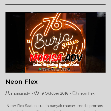
Neon
Flex
Kodim
Banjarnegara
Neon Flex
Post
Post
Post
morisa adv
19 Oktober 2016
neon flex
author:
published:
category:
Neon Flex Saat ini sudah banyak macam media promosi