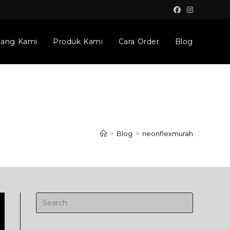
tang Kami
Produk Kami
Cara Order
Blog
>
Blog
>
neonflexmurah