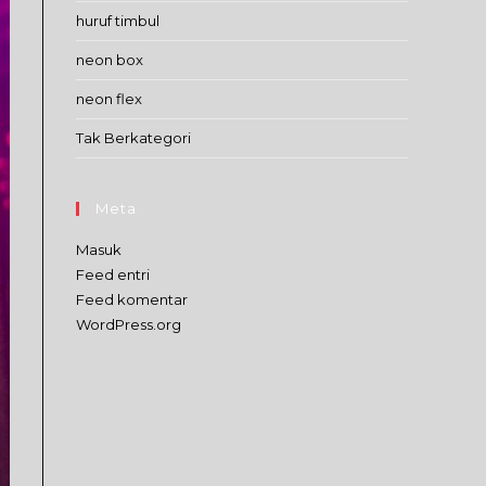
huruf timbul
neon box
neon flex
Tak Berkategori
Meta
Masuk
Feed entri
Feed komentar
WordPress.org