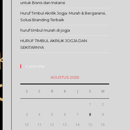
untuk Bisnis dan Instansi
Huruf Timbul Akrilik Jogja: Murah & Bergaransi,
Solusi Branding Terbaik
huruf timbul murah di jogja
HURUF TIMBUL AKRILIK JOGJA DAN
SEKITARNYA
Calendar
AGUSTUS 2026
S
S
R
K
J
S
M
1
2
3
4
5
6
7
8
9
10
11
12
13
14
15
16