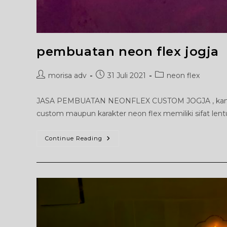
pembuatan neon flex jogja
Post
Post
Post
morisa adv
31 Juli 2021
neon flex
author:
published:
category:
JASA PEMBUATAN NEONFLEX CUSTOM JOGJA , kami mor
custom maupun karakter neon flex memiliki sifat le
Pembuatan
Continue Reading
Neon
Flex
Jogja