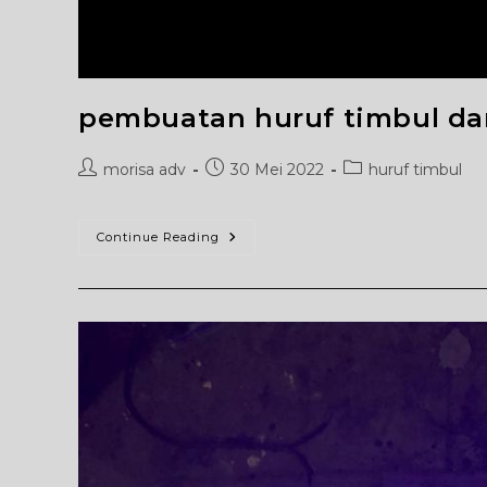
pembuatan huruf timbul da
Post
Post
Post
morisa adv
30 Mei 2022
huruf timbul
author:
published:
category:
Pembuatan
Continue Reading
Huruf
Timbul
Dan
Neonbox
Jogja