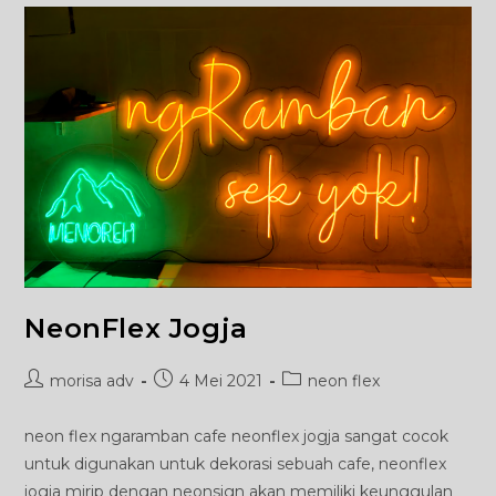
NeonFlex Jogja
Post
Post
Post
morisa adv
4 Mei 2021
neon flex
author:
published:
category:
neon flex ngaramban cafe neonflex jogja sangat cocok
untuk digunakan untuk dekorasi sebuah cafe, neonflex
jogja mirip dengan neonsign akan memiliki keunggulan