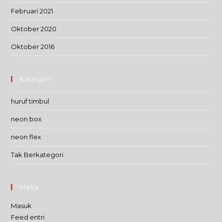
Februari 2021
Oktober 2020
Oktober 2016
Kategori
huruf timbul
neon box
neon flex
Tak Berkategori
Meta
Masuk
Feed entri