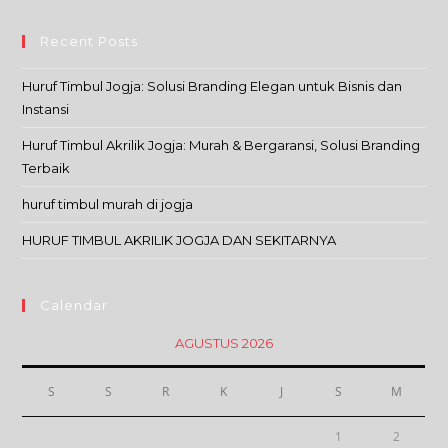
Recent Posts
Huruf Timbul Jogja: Solusi Branding Elegan untuk Bisnis dan
Instansi
Huruf Timbul Akrilik Jogja: Murah & Bergaransi, Solusi Branding
Terbaik
huruf timbul murah di jogja
HURUF TIMBUL AKRILIK JOGJA DAN SEKITARNYA
Calendar
AGUSTUS 2026
S
S
R
K
J
S
M
1
2