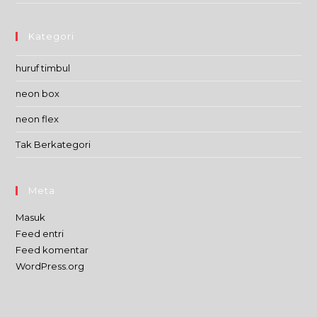
Kategori
huruf timbul
neon box
neon flex
Tak Berkategori
Meta
Masuk
Feed entri
Feed komentar
WordPress.org