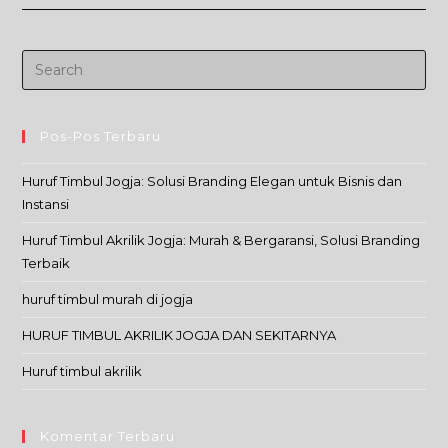
Akrilik
Murah
Di
Jogja
Pos-Pos Terbaru
Huruf Timbul Jogja: Solusi Branding Elegan untuk Bisnis dan
Instansi
Huruf Timbul Akrilik Jogja: Murah & Bergaransi, Solusi Branding
Terbaik
huruf timbul murah di jogja
HURUF TIMBUL AKRILIK JOGJA DAN SEKITARNYA
Huruf timbul akrilik
Komentar Terbaru