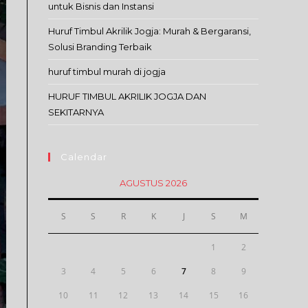
untuk Bisnis dan Instansi
Huruf Timbul Akrilik Jogja: Murah & Bergaransi,
Solusi Branding Terbaik
huruf timbul murah di jogja
HURUF TIMBUL AKRILIK JOGJA DAN
SEKITARNYA
Calendar
AGUSTUS 2026
S
S
R
K
J
S
M
1
2
3
4
5
6
7
8
9
10
11
12
13
14
15
16