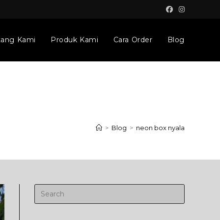
tang Kami
Produk Kami
Cara Order
Blog
>
Blog
>
neon box nyala