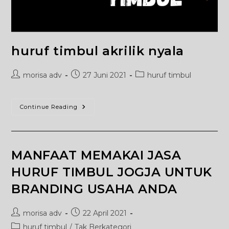
huruf timbul akrilik nyala
Post
Post
Post
morisa adv
27 Juni 2021
huruf timbul
author:
published:
category:
Huruf
Continue Reading
Timbul
Akrilik
Nyala
MANFAAT MEMAKAI JASA
HURUF TIMBUL JOGJA UNTUK
BRANDING USAHA ANDA
Post
Post
morisa adv
22 April 2021
author:
published:
Post
huruf timbul
/
Tak Berkategori