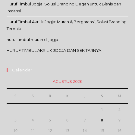
Huruf Timbul Jogja: Solusi Branding Elegan untuk Bisnis dan
Instansi
Huruf Timbul Akrilik Jogja: Murah & Bergaransi, Solusi Branding
Terbaik
huruf timbul murah di jogja
HURUF TIMBUL AKRILIK JOGJA DAN SEKITARNYA
Calendar
AGUSTUS 2026
S
S
R
K
J
S
M
1
2
3
4
5
6
7
8
9
10
11
12
13
14
15
16