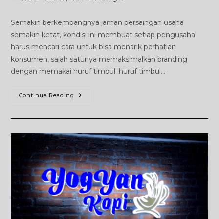
category:
Semakin berkembangnya jaman persaingan usaha
semakin ketat, kondisi ini membuat setiap pengusaha
harus mencari cara untuk bisa menarik perhatian
konsumen, salah satunya memaksimalkan branding
dengan memakai huruf timbul. huruf timbul…
MANFAAT
Continue Reading
MEMAKAI
JASA
HURUF
TIMBUL
JOGJA
UNTUK
BRANDING
USAHA
ANDA