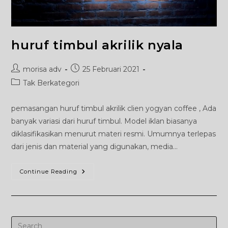
huruf timbul akrilik nyala
Post
Post
morisa adv
25 Februari 2021
author:
published:
Post
Tak Berkategori
category:
pemasangan huruf timbul akrilik clien yogyan coffee , Ada
banyak variasi dari huruf timbul. Model iklan biasanya
diklasifikasikan menurut materi resmi. Umumnya terlepas
dari jenis dan material yang digunakan, media…
Huruf
Continue Reading
Timbul
Akrilik
Nyala