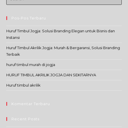
Pos-Pos Terbaru
Huruf Timbul Jogja: Solusi Branding Elegan untuk Bisnis dan
Instansi
Huruf Timbul Akrilik Jogja: Murah & Bergaransi, Solusi Branding
Terbaik
huruf timbul murah di jogja
HURUF TIMBUL AKRILIK JOGJA DAN SEKITARNYA
Huruf timbul akrilik
Komentar Terbaru
Recent Posts