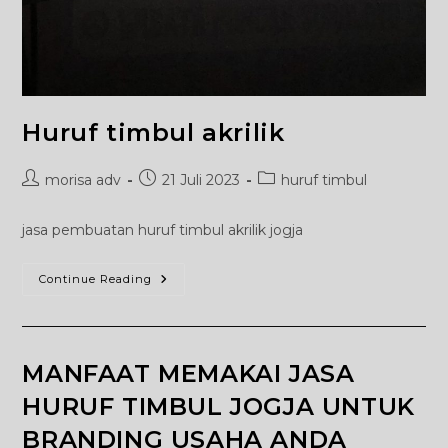
Huruf timbul akrilik
Post
Post
Post
morisa adv
21 Juli 2023
huruf timbul
author:
published:
category:
jasa pembuatan huruf timbul akrilik jogja
Huruf
Continue Reading
Timbul
Akrilik
MANFAAT MEMAKAI JASA
HURUF TIMBUL JOGJA UNTUK
BRANDING USAHA ANDA