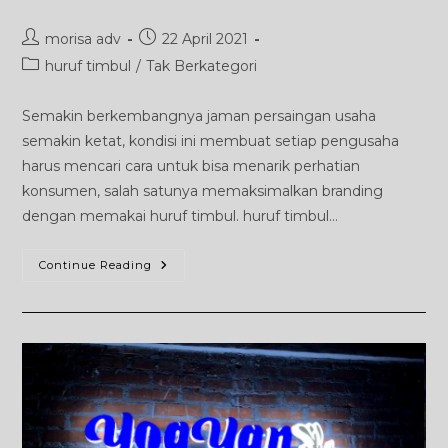
Post
Post
morisa adv
22 April 2021
author:
published:
Post
huruf timbul
/
Tak Berkategori
category:
Semakin berkembangnya jaman persaingan usaha
semakin ketat, kondisi ini membuat setiap pengusaha
harus mencari cara untuk bisa menarik perhatian
konsumen, salah satunya memaksimalkan branding
dengan memakai huruf timbul. huruf timbul…
MANFAAT
Continue Reading
MEMAKAI
JASA
HURUF
TIMBUL
JOGJA
UNTUK
BRANDING
USAHA
ANDA