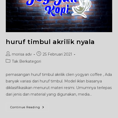
huruf timbul akrilik nyala
Post
Post
morisa adv
25 Februari 2021
author:
published:
Post
Tak Berkategori
category:
pemasangan huruf timbul akrilik clien yogyan coffee , Ada
banyak variasi dari huruf timbul. Model iklan biasanya
diklasifikasikan menurut materi resmi. Umumnya terlepas
dari jenis dan material yang digunakan, media…
Huruf
Continue Reading
Timbul
Akrilik