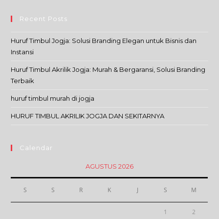
Recent Posts
Huruf Timbul Jogja: Solusi Branding Elegan untuk Bisnis dan
Instansi
Huruf Timbul Akrilik Jogja: Murah & Bergaransi, Solusi Branding
Terbaik
huruf timbul murah di jogja
HURUF TIMBUL AKRILIK JOGJA DAN SEKITARNYA
Calendar
AGUSTUS 2026
S
S
R
K
J
S
M
1
2