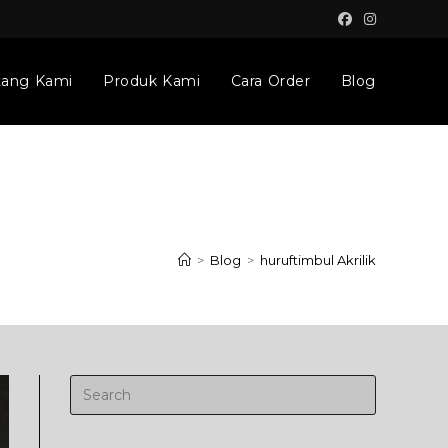
tang Kami
Produk Kami
Cara Order
Blog
>
Blog
>
huruftimbul Akrilik