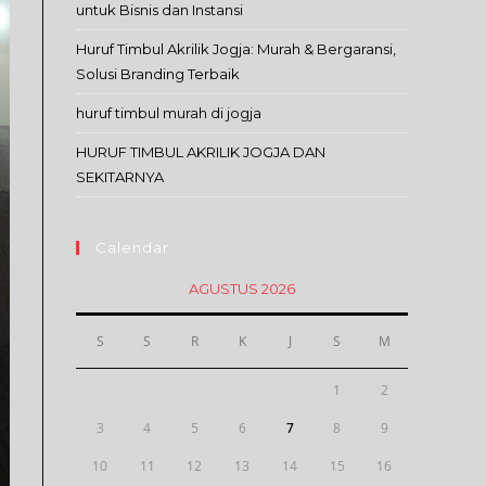
untuk Bisnis dan Instansi
Huruf Timbul Akrilik Jogja: Murah & Bergaransi,
Solusi Branding Terbaik
huruf timbul murah di jogja
HURUF TIMBUL AKRILIK JOGJA DAN
SEKITARNYA
Calendar
AGUSTUS 2026
S
S
R
K
J
S
M
1
2
3
4
5
6
7
8
9
10
11
12
13
14
15
16