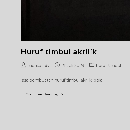
Huruf timbul akrilik
Post
Post
Post
morisa adv
21 Juli 2023
huruf timbul
author:
published:
category:
jasa pembuatan huruf timbul akrilik jogja
Huruf
Continue Reading
Timbul
Akrilik