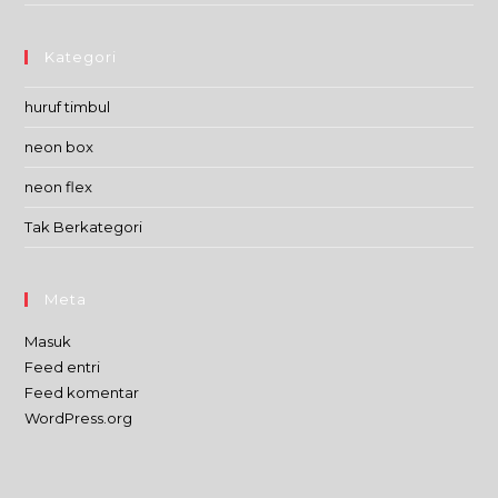
Kategori
huruf timbul
neon box
neon flex
Tak Berkategori
Meta
Masuk
Feed entri
Feed komentar
WordPress.org