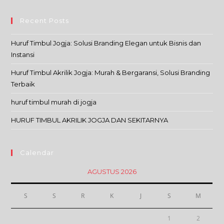
Recent Posts
Huruf Timbul Jogja: Solusi Branding Elegan untuk Bisnis dan
Instansi
Huruf Timbul Akrilik Jogja: Murah & Bergaransi, Solusi Branding
Terbaik
huruf timbul murah di jogja
HURUF TIMBUL AKRILIK JOGJA DAN SEKITARNYA
Calendar
AGUSTUS 2026
S
S
R
K
J
S
M
1
2