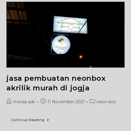
jasa pembuatan neonbox
akrilik murah di jogja
Post
Post
Post
morisa adv
11 November 2021
neon box
author:
published:
category:
Jasa
Continue Reading
Pembuatan
Neonbox