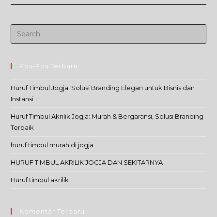
Akrilik
Murah
Di
Jogja
Pos-Pos Terbaru
Huruf Timbul Jogja: Solusi Branding Elegan untuk Bisnis dan
Instansi
Huruf Timbul Akrilik Jogja: Murah & Bergaransi, Solusi Branding
Terbaik
huruf timbul murah di jogja
HURUF TIMBUL AKRILIK JOGJA DAN SEKITARNYA
Huruf timbul akrilik
Komentar Terbaru